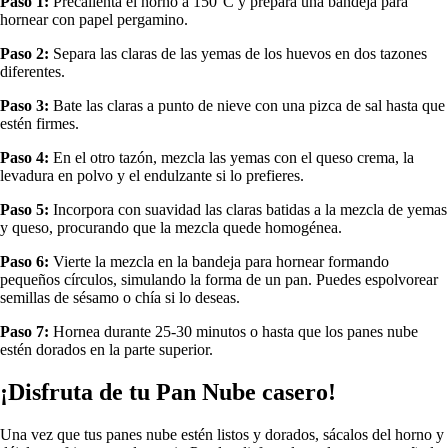
Paso 1:
Precalienta el horno a 150°C y prepara una bandeja para
hornear con papel pergamino.
Paso 2:
Separa las claras de las yemas de los huevos en dos tazones
diferentes.
Paso 3:
Bate las claras a punto de nieve con una pizca de sal hasta que
estén firmes.
Paso 4:
En el otro tazón, mezcla las yemas con el queso crema, la
levadura en polvo y el endulzante si lo prefieres.
Paso 5:
Incorpora con suavidad las claras batidas a la mezcla de yemas
y queso, procurando que la mezcla quede homogénea.
Paso 6:
Vierte la mezcla en la bandeja para hornear formando
pequeños círculos, simulando la forma de un pan. Puedes espolvorear
semillas de sésamo o chía si lo deseas.
Paso 7:
Hornea durante 25-30 minutos o hasta que los panes nube
estén dorados en la parte superior.
¡Disfruta de tu Pan Nube casero!
Una vez que tus panes nube estén listos y dorados, sácalos del horno y