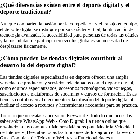
¿Qué diferencias existen entre el deporte digital y el
deporte tradicional?
Aunque comparten la pasión por la competición y el trabajo en equipo,
el deporte digital se distingue por su carácter virtual, la utilización de
tecnología avanzada, la accesibilidad para personas de todas las edades
y la posibilidad de participar en eventos globales sin necesidad de
desplazarse físicamente.
¿Cómo pueden las tiendas digitales contribuir al
desarrollo del deporte digital?
Las tiendas digitales especializadas en deporte ofrecen una amplia
variedad de productos y servicios relacionados con el deporte digital,
como equipos especializados, accesorios tecnológicos, videojuegos,
suscripciones a plataformas de streaming y cursos de formación. Estas
tiendas contribuyen al crecimiento y la difusión del deporte digital al
facilitar el acceso a recursos y herramientas necesarias para su práctica.
Todo lo que necesitas saber sobre Keyword
•
Todo lo que necesitas
saber sobre WhatsApp Web
•
Coto Digital: La tienda online que
revoluciona tus compras
•
Mejores Métodos para Medir la Velocidad
de Internet
•
¡Descubre todas las funciones de Instagram en la web!
•
Guía Completa de Telegram Web y sus Funcionalidades
•