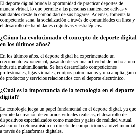
El deporte digital brinda la oportunidad de practicar deportes de
manera virtual, lo que permite a las personas mantenerse activas y
saludables desde la comodidad de sus hogares. Además, fomenta la
competencia sana, la socialización a través de comunidades en línea y
el desarrollo de habilidades cognitivas y estratégicas.
¿Cómo ha evolucionado el concepto de deporte digital
en los últimos años?
En los últimos años, el deporte digital ha experimentado un
crecimiento exponencial, pasando de ser una actividad de nicho a una
industria multimillonaria. Se han desarrollado competiciones
profesionales, ligas virtuales, equipos patrocinados y una amplia gama
de productos y servicios relacionados con el deporte electrónico.
¿Cuál es la importancia de la tecnología en el deporte
digital?
La tecnología juega un papel fundamental en el deporte digital, ya que
permite la creación de entornos virtuales realistas, el desarrollo de
dispositivos especializados como mandos y gafas de realidad virtual,
así como la retransmisión en directo de competiciones a nivel mundial
a través de plataformas digitales.