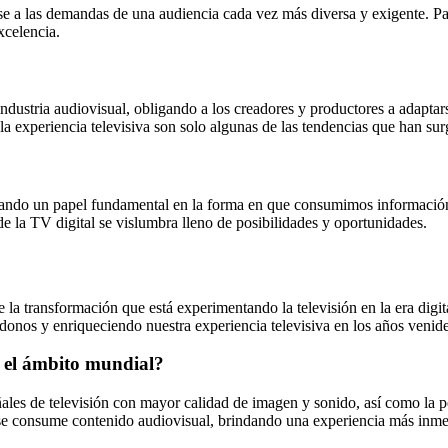
se a las demandas de una audiencia cada vez más diversa y exigente. P
xcelencia.
ndustria audiovisual, obligando a los creadores y productores a adapta
a experiencia televisiva son solo algunas de las tendencias que han surg
ndo un papel fundamental en la forma en que consumimos información y
o de la TV digital se vislumbra lleno de posibilidades y oportunidades.
la transformación que está experimentando la televisión en la era digi
ndonos y enriqueciendo nuestra experiencia televisiva en los años venide
en el ámbito mundial?
ñales de televisión con mayor calidad de imagen y sonido, así como la pos
 se consume contenido audiovisual, brindando una experiencia más inmer