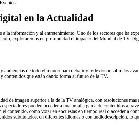
Eventos
gital en la Actualidad
 a la información y al entretenimiento. Uno de los sectores que ha expe
 artículo, exploraremos en profundidad el impacto del Mundial de TV Di
audiencias de todo el mundo para debatir y reflexionar sobre los avances
 y contenidos que están dando forma al futuro de la TV.
dad de imagen superior a la de la TV analógica, con resoluciones más a
os espectadores pueden acceder a una amplia gama de contenidos a través
el contenido, como votar en encuestas en tiempo real o acceder a conte
enidos subtitulados, en diferentes idiomas o con audiodescripción, lo q