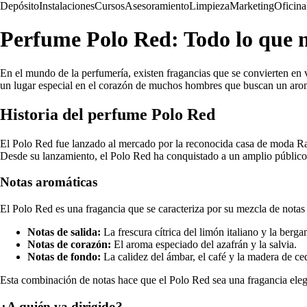
Depósito
Instalaciones
Cursos
Asesoramiento
Limpieza
Marketing
Oficina
Perfume Polo Red: Todo lo que ne
En el mundo de la perfumería, existen fragancias que se convierten en
un lugar especial en el corazón de muchos hombres que buscan un aroma 
Historia del perfume Polo Red
El Polo Red fue lanzado al mercado por la reconocida casa de moda Ra
Desde su lanzamiento, el Polo Red ha conquistado a un amplio público
Notas aromáticas
El Polo Red es una fragancia que se caracteriza por su mezcla de notas 
Notas de salida:
La frescura cítrica del limón italiano y la berga
Notas de corazón:
El aroma especiado del azafrán y la salvia.
Notas de fondo:
La calidez del ámbar, el café y la madera de ce
Esta combinación de notas hace que el Polo Red sea una fragancia elega
¿A quién va dirigido?