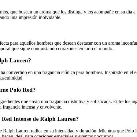
os, que buscan un aroma que los distinga y los acompañe en su día a día
ejando una impresión inolvidable.
ecta para aquellos hombres que desean destacar con un aroma inconfund
emporal que sigue conquistando corazones en todo el mundo.
Ralph Lauren?
 convertido en una fragancia icónica para hombres. Inspirado en el est
masculinidad.
fume Polo Red?
dientes que crean una fragancia distintiva y sofisticada. Entre los in
a fragancia intensa y envolvente.
lo Red Intense de Ralph Lauren?
e Ralph Lauren radica en su intensidad y duración. Mientras que Polo R
 hacen ideal para ocasiones especiales y eventos nocturnos.