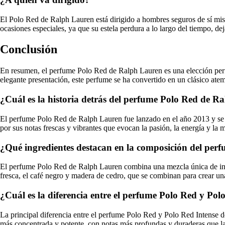
El Polo Red de Ralph Lauren está dirigido a hombres seguros de sí mism
ocasiones especiales, ya que su estela perdura a lo largo del tiempo, d
Conclusión
En resumen, el perfume Polo Red de Ralph Lauren es una elección perf
elegante presentación, este perfume se ha convertido en un clásico at
¿Cuál es la historia detrás del perfume Polo Red de 
El perfume Polo Red de Ralph Lauren fue lanzado en el año 2013 y se ha
por sus notas frescas y vibrantes que evocan la pasión, la energía y la 
¿Qué ingredientes destacan en la composición del per
El perfume Polo Red de Ralph Lauren combina una mezcla única de ingre
fresca, el café negro y madera de cedro, que se combinan para crear un
¿Cuál es la diferencia entre el perfume Polo Red y Po
La principal diferencia entre el perfume Polo Red y Polo Red Intense d
más concentrada y potente, con notas más profundas y duraderas que la