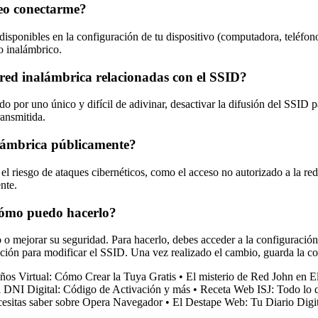
seo conectarme?
disponibles en la configuración de tu dispositivo (computadora, teléfono
o inalámbrico.
ed inalámbrica relacionadas con el SSID?
por uno único y difícil de adivinar, desactivar la difusión del SSID par
ansmitida.
alámbrica públicamente?
 riesgo de ataques cibernéticos, como el acceso no autorizado a la red
nte.
 cómo puedo hacerlo?
o o mejorar su seguridad. Para hacerlo, debes acceder a la configuració
pción para modificar el SSID. Una vez realizado el cambio, guarda la co
ños Virtual: Cómo Crear la Tuya Gratis
•
El misterio de Red John en E
l DNI Digital: Código de Activación y más
•
Receta Web ISJ: Todo lo 
cesitas saber sobre Opera Navegador
•
El Destape Web: Tu Diario Digit