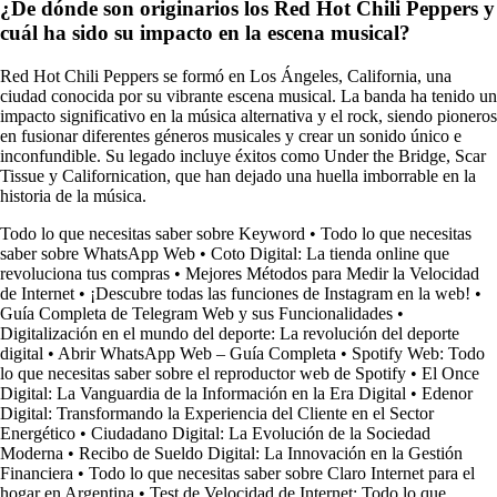
¿De dónde son originarios los Red Hot Chili Peppers y
cuál ha sido su impacto en la escena musical?
Red Hot Chili Peppers se formó en Los Ángeles, California, una
ciudad conocida por su vibrante escena musical. La banda ha tenido un
impacto significativo en la música alternativa y el rock, siendo pioneros
en fusionar diferentes géneros musicales y crear un sonido único e
inconfundible. Su legado incluye éxitos como Under the Bridge, Scar
Tissue y Californication, que han dejado una huella imborrable en la
historia de la música.
Todo lo que necesitas saber sobre Keyword
•
Todo lo que necesitas
saber sobre WhatsApp Web
•
Coto Digital: La tienda online que
revoluciona tus compras
•
Mejores Métodos para Medir la Velocidad
de Internet
•
¡Descubre todas las funciones de Instagram en la web!
•
Guía Completa de Telegram Web y sus Funcionalidades
•
Digitalización en el mundo del deporte: La revolución del deporte
digital
•
Abrir WhatsApp Web – Guía Completa
•
Spotify Web: Todo
lo que necesitas saber sobre el reproductor web de Spotify
•
El Once
Digital: La Vanguardia de la Información en la Era Digital
•
Edenor
Digital: Transformando la Experiencia del Cliente en el Sector
Energético
•
Ciudadano Digital: La Evolución de la Sociedad
Moderna
•
Recibo de Sueldo Digital: La Innovación en la Gestión
Financiera
•
Todo lo que necesitas saber sobre Claro Internet para el
hogar en Argentina
•
Test de Velocidad de Internet: Todo lo que