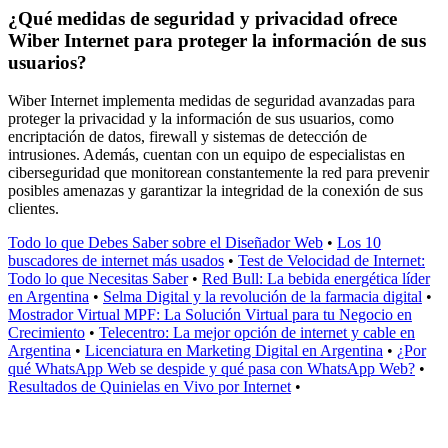
¿Qué medidas de seguridad y privacidad ofrece
Wiber Internet para proteger la información de sus
usuarios?
Wiber Internet implementa medidas de seguridad avanzadas para
proteger la privacidad y la información de sus usuarios, como
encriptación de datos, firewall y sistemas de detección de
intrusiones. Además, cuentan con un equipo de especialistas en
ciberseguridad que monitorean constantemente la red para prevenir
posibles amenazas y garantizar la integridad de la conexión de sus
clientes.
Todo lo que Debes Saber sobre el Diseñador Web
•
Los 10
buscadores de internet más usados
•
Test de Velocidad de Internet:
Todo lo que Necesitas Saber
•
Red Bull: La bebida energética líder
en Argentina
•
Selma Digital y la revolución de la farmacia digital
•
Mostrador Virtual MPF: La Solución Virtual para tu Negocio en
Crecimiento
•
Telecentro: La mejor opción de internet y cable en
Argentina
•
Licenciatura en Marketing Digital en Argentina
•
¿Por
qué WhatsApp Web se despide y qué pasa con WhatsApp Web?
•
Resultados de Quinielas en Vivo por Internet
•